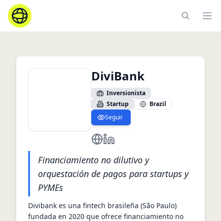
Ope
DiviBank
Inversionista
Startup
Brazil
Seguir
https://divibank.co/home
https://br.linkedin.com/compan
Financiamiento no dilutivo y
orquestación de pagos para startups y
PYMEs
Divibank es una fintech brasileña (São Paulo) 
fundada en 2020 que ofrece financiamiento no 