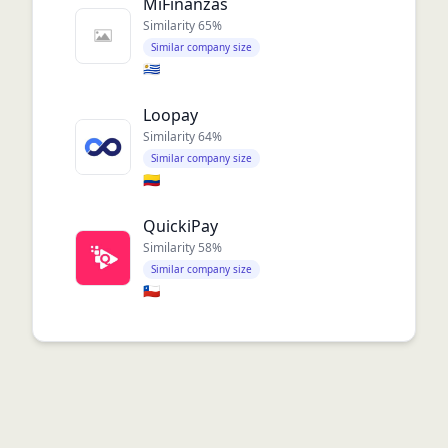
MiFinanzas
Similarity
65
%
Similar company size
🇺🇾
Loopay
Similarity
64
%
Similar company size
🇨🇴
QuickiPay
Similarity
58
%
Similar company size
🇨🇱