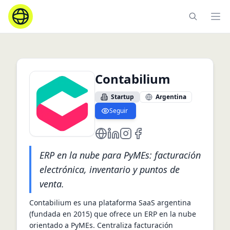
Ope
Contabilium
Startup
Argentina
Seguir
https://contabilium.com/
https://www.linkedin.com/com
https://www.instagram.com/
https://www.facebook.c
ERP en la nube para PyMEs: facturación
electrónica, inventario y puntos de
venta.
Contabilium es una plataforma SaaS argentina 
(fundada en 2015) que ofrece un ERP en la nube 
orientado a PyMEs. Centraliza facturación 