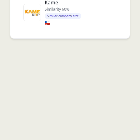
Kame
Similarity
60
%
Similar company size
🇨🇱