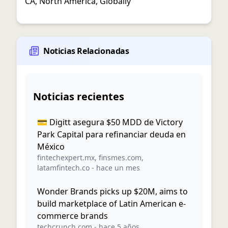
CA
,
North America
,
Globally
Noticias Relacionadas
Noticias recientes
💳 Digitt asegura $50 MDD de Victory
Park Capital para refinanciar deuda en
México
fintechexpert.mx
,
finsmes.com
,
latamfintech.co
-
hace un mes
Wonder Brands picks up $20M, aims to
build marketplace of Latin American e-
commerce brands
techcrunch.com
-
hace 5 años