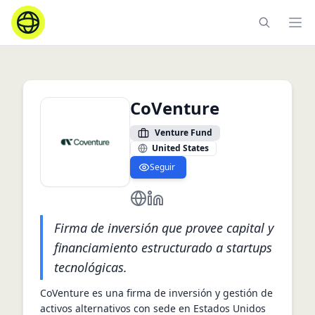
Ope
CoVenture
Venture Fund
United States
Seguir
https://coventure.vc/
https://www.linkedin.com/com
Firma de inversión que provee capital y
financiamiento estructurado a startups
tecnológicas.
CoVenture es una firma de inversión y gestión de 
activos alternativos con sede en Estados Unidos 