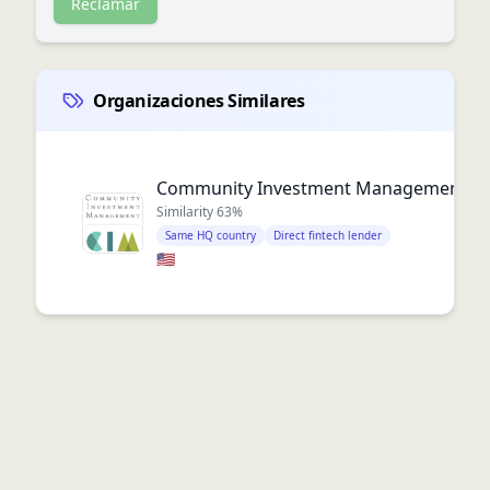
Reclamar
Organizaciones Similares
Community Investment Management
Similarity
63
%
Same HQ country
Direct fintech lender
🇺🇸