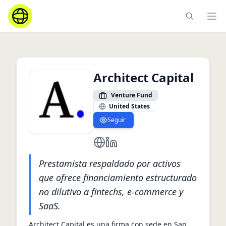
Ope
Architect Capital
Venture Fund
United States
Seguir
https://www.architectcap.io/
https://www.linkedin.com/compa
Prestamista respaldado por activos
que ofrece financiamiento estructurado
no dilutivo a fintechs, e‑commerce y
SaaS.
Architect Capital es una firma con sede en San 