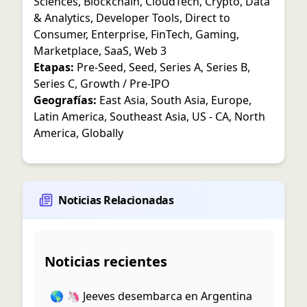
Sciences
,
Blockchain
,
CloudTech
,
Crypto
,
Data
& Analytics
,
Developer Tools
,
Direct to
Consumer
,
Enterprise
,
FinTech
,
Gaming
,
Marketplace
,
SaaS
,
Web 3
Etapas:
Pre-Seed
,
Seed
,
Series A
,
Series B
,
Series C
,
Growth / Pre-IPO
Geografías:
East Asia
,
South Asia
,
Europe
,
Latin America
,
Southeast Asia
,
US - CA
,
North
America
,
Globally
Noticias Relacionadas
Noticias recientes
🌎 🦄 Jeeves desembarca en Argentina