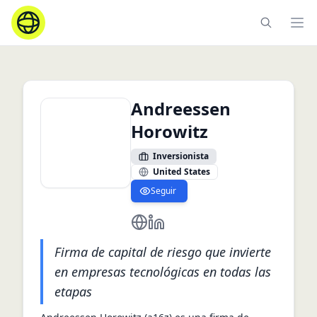
Ope
Andreessen
Horowitz
Inversionista
United States
Seguir
https://a16z.com
https://www.linkedin.com/com
Firma de capital de riesgo que invierte
en empresas tecnológicas en todas las
etapas