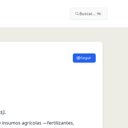
Buscar...
⌘
K
Seguir
s).
insumos agrícolas —fertilizantes, 