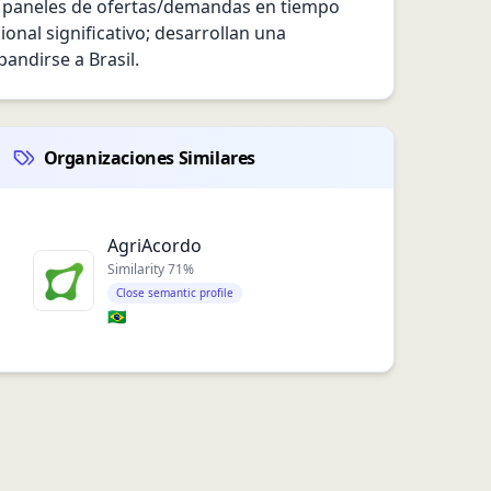
ce paneles de ofertas/demandas en tiempo 
nal significativo; desarrollan una 
andirse a Brasil.
Organizaciones Similares
AgriAcordo
Similarity
71
%
Close semantic profile
🇧🇷