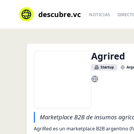
descubre.vc
NOTICIAS
DIRECT
Agrired
Startup
Arg
https://www.agrir
Marketplace B2B de insumos agrícolas
AgriRed es un marketplace B2B argentino (fu