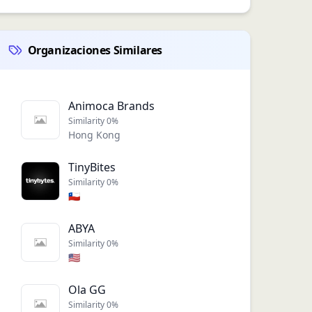
Organizaciones Similares
Animoca Brands
Similarity
0
%
Hong Kong
TinyBites
Similarity
0
%
🇨🇱
ABYA
Similarity
0
%
🇺🇸
Ola GG
Similarity
0
%