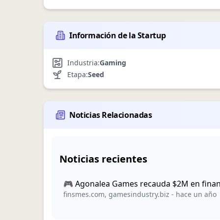
Información de la Startup
Industria:
Gaming
Etapa:
Seed
Noticias Relacionadas
Noticias recientes
🎮 Agonalea Games recauda $2M en financ
finsmes.com
,
gamesindustry.biz
-
hace un año