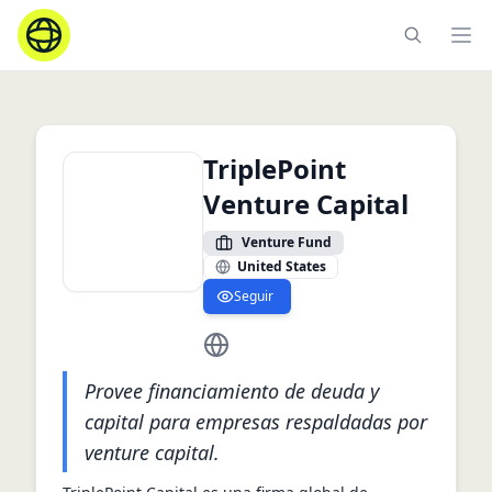
Ope
TriplePoint
Venture Capital
Venture Fund
United States
Seguir
https://www.triplepointcapital.com
Provee financiamiento de deuda y
capital para empresas respaldadas por
venture capital.