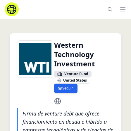
Ope
Western
Technology
Investment
Venture Fund
United States
Seguir
https://www.westerntech.com/
Firma de venture debt que ofrece
financiamiento en deuda e híbrido a
empresas tecnológicas y de ciencias de