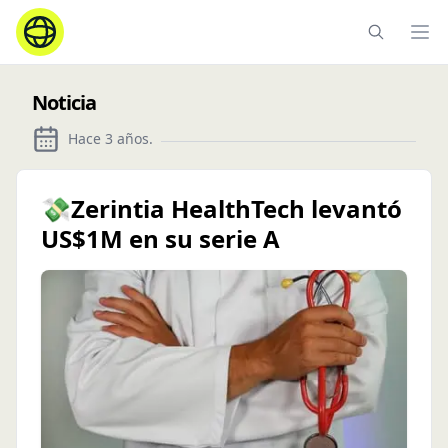
Ope
Noticia
Hace 3 años
.
💸Zerintia HealthTech levantó
US$1M en su serie A