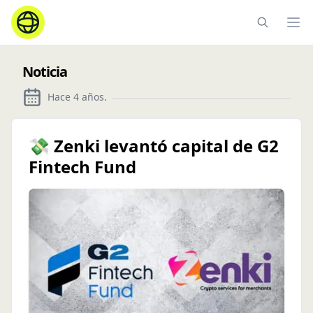
Ope
Noticia
Hace 4 años
.
💸 Zenki levantó capital de G2
Fintech Fund