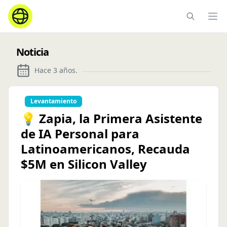
Ope
Noticia
Hace 3 años
.
Levantamiento
💡 Zapia, la Primera Asistente
de IA Personal para
Latinoamericanos, Recauda
$5M en Silicon Valley