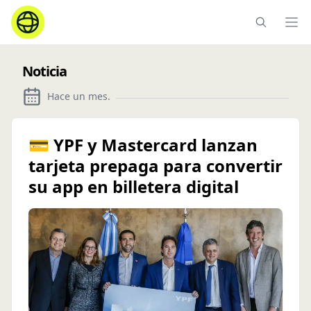
Ope
Noticia
Hace un mes
.
💳 YPF y Mastercard lanzan
tarjeta prepaga para convertir
su app en billetera digital