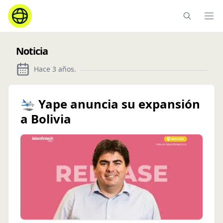
Ope
Noticia
Hace 3 años
.
🛬 Yape anuncia su expansión
a Bolivia