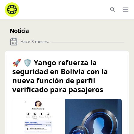
Ope
Noticia
Hace 3 meses
.
🚀 🛡️ Yango refuerza la
seguridad en Bolivia con la
nueva función de perfil
verificado para pasajeros