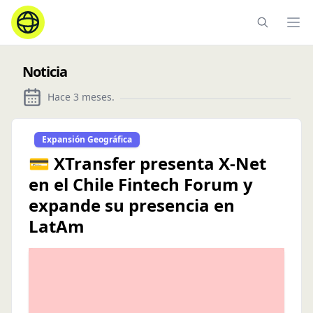
Ope
Noticia
Hace 3 meses
.
Expansión Geográfica
💳 XTransfer presenta X-Net
en el Chile Fintech Forum y
expande su presencia en
LatAm