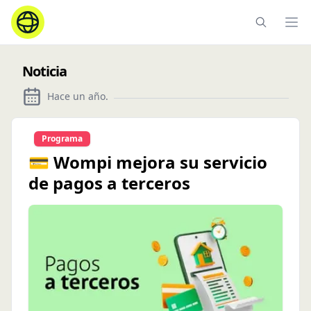
Ope
Noticia
Hace un año
.
Programa
💳 Wompi mejora su servicio
de pagos a terceros