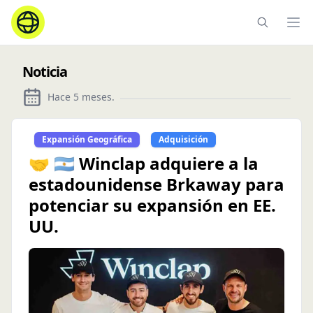
Ope
Noticia
Hace 5 meses
.
Expansión Geográfica
Adquisición
🤝 🇦🇷 Winclap adquiere a la
estadounidense Brkaway para
potenciar su expansión en EE.
UU.