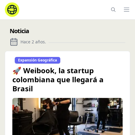
Ope
Noticia
Hace 2 años
.
Expansión Geográfica
🚀 Weibook, la startup
colombiana que llegará a
Brasil