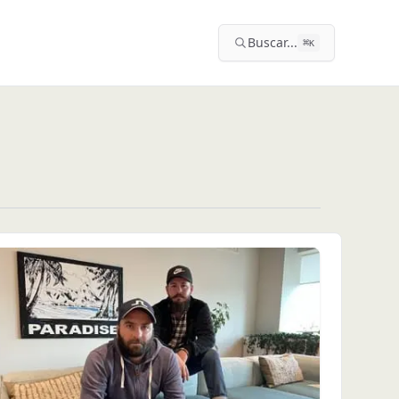
Buscar...
⌘
K