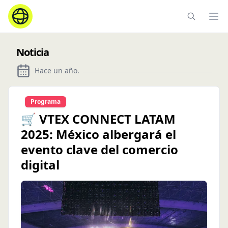
Ope
Noticia
Hace un año
.
Programa
🛒 VTEX CONNECT LATAM
2025: México albergará el
evento clave del comercio
digital