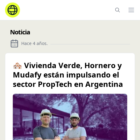
Ope
Noticia
Hace 4 años
.
🏘️ Vivienda Verde, Hornero y
Mudafy están impulsando el
sector PropTech en Argentina