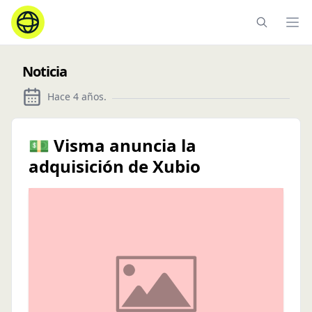
Ope
Noticia
Hace 4 años
.
💵 Visma anuncia la
adquisición de Xubio