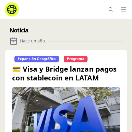
Ope
Noticia
Hace un año
.
Expansión Geográfica
Programa
💳 Visa y Bridge lanzan pagos
con stablecoin en LATAM