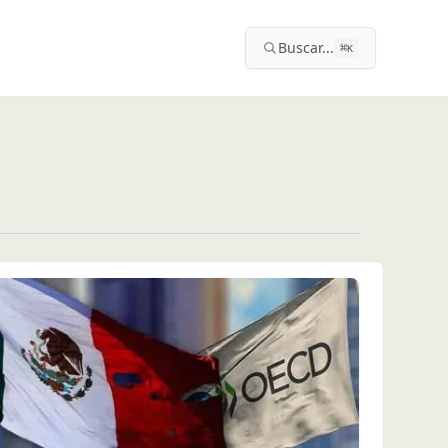
Buscar...
⌘
K