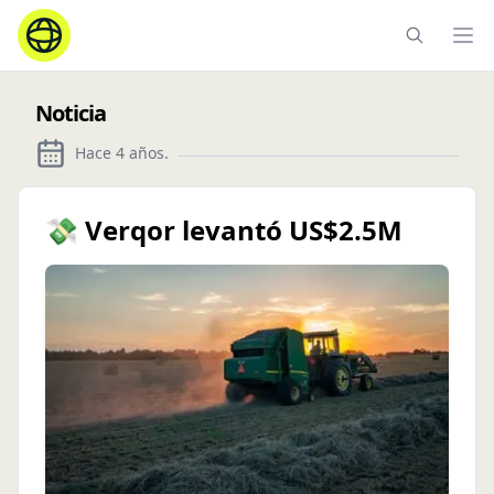
Ope
Noticia
Hace 4 años
.
💸 Verqor levantó US$2.5M