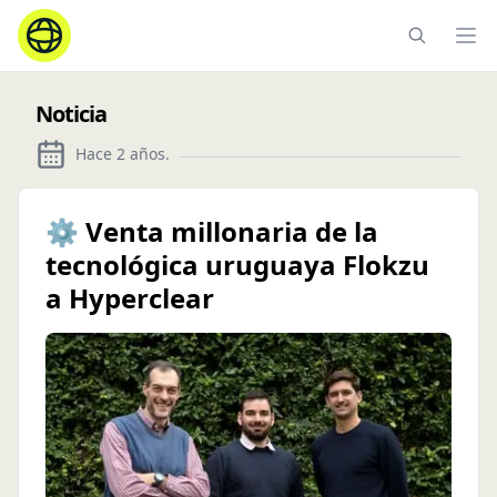
Ope
Noticia
Hace 2 años
.
⚙️ Venta millonaria de la
tecnológica uruguaya Flokzu
a Hyperclear