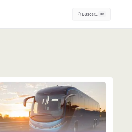
Buscar...
⌘
K