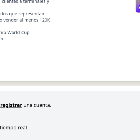
 clientes a terminales y
idos que representan
ño vender al menos 120K
hip World Cup
am.
registrar
una cuenta.
 tiempo real