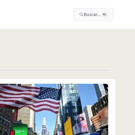
Buscar...
⌘
K