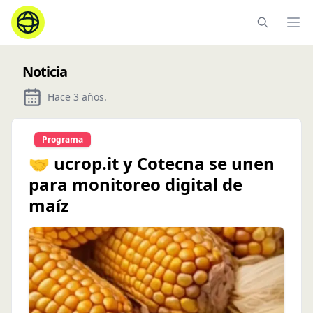
Ope
Noticia
Hace 3 años
.
Programa
🤝 ucrop.it y Cotecna se unen
para monitoreo digital de
maíz