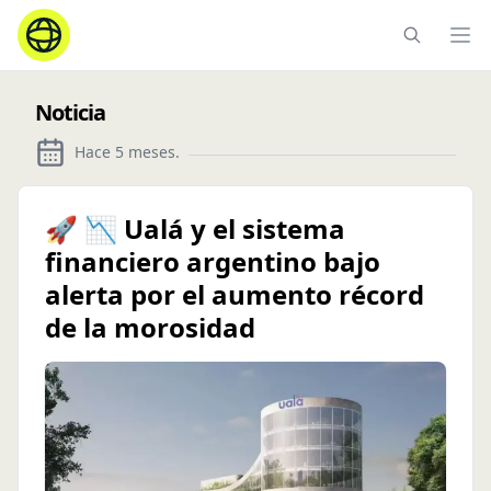
Ope
Noticia
Hace 5 meses
.
🚀 📉 Ualá y el sistema
financiero argentino bajo
alerta por el aumento récord
de la morosidad