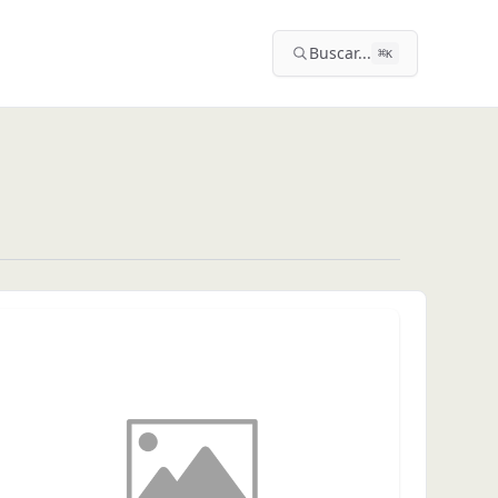
Buscar...
⌘
K