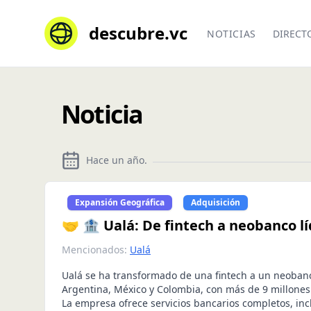
descubre.vc
NOTICIAS
DIRECT
Noticia
Hace un año
.
Expansión Geográfica
Adquisición
🤝 🏦 Ualá: De fintech a neobanco l
Mencionados:
Ualá
Ualá se ha transformado de una fintech a un neoban
Argentina, México y Colombia, con más de 9 millones
La empresa ofrece servicios bancarios completos, in