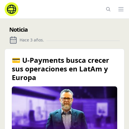
Ope
Noticia
Hace 3 años
.
💳 U-Payments busca crecer
sus operaciones en LatAm y
Europa