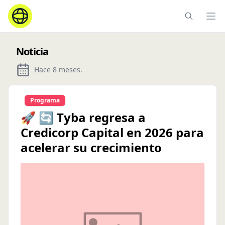
Ope
Noticia
Hace 8 meses
.
Programa
🚀 🔄 Tyba regresa a
Credicorp Capital en 2026 para
acelerar su crecimiento