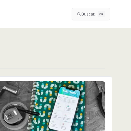
Buscar...
⌘
K