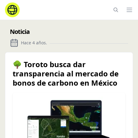
Ope
Noticia
Hace 4 años
.
🌳 Toroto busca dar
transparencia al mercado de
bonos de carbono en México