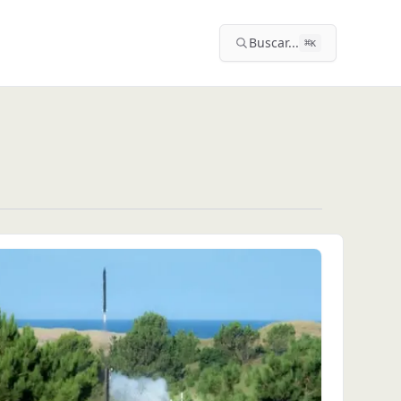
Buscar...
⌘
K