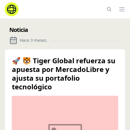
Ope
Noticia
Hace 3 meses
.
🚀 🐯 Tiger Global refuerza su
apuesta por MercadoLibre y
ajusta su portafolio
tecnológico