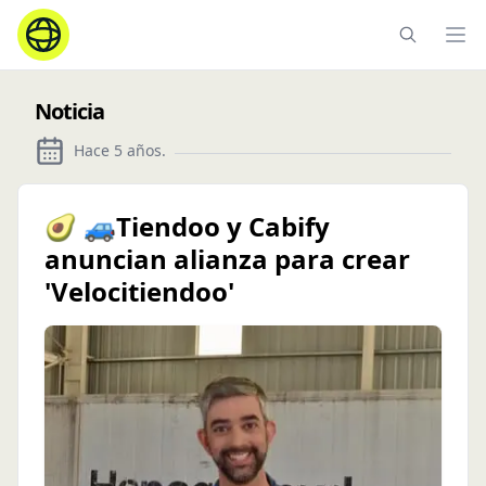
Ope
Noticia
Hace 5 años
.
🥑 🚙Tiendoo y Cabify
anuncian alianza para crear
'Velocitiendoo'