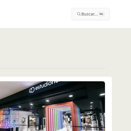
Buscar...
⌘
K