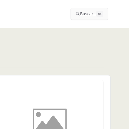
Buscar...
⌘
K