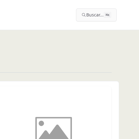
Buscar...
⌘
K