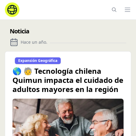
Ope
Noticia
Hace un año
.
Expansión Geográfica
🌎 🧓 Tecnología chilena
Quimun impacta el cuidado de
adultos mayores en la región