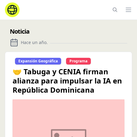
Ope
Noticia
Hace un año
.
Expansión Geográfica
Programa
🤝 Tabuga y CENIA firman
alianza para impulsar la IA en
República Dominicana