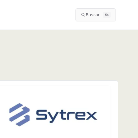
Buscar...
⌘
K