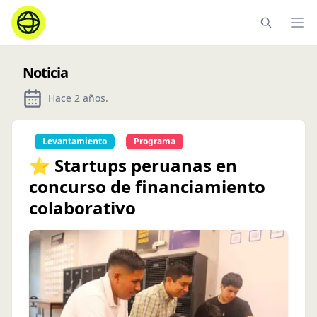
Ope
Noticia
Hace 2 años
.
Levantamiento
Programa
⭐ Startups peruanas en
concurso de financiamiento
colaborativo