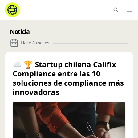
Ope
Noticia
Hace 8 meses
.
☁️ 🏆 Startup chilena Califix
Compliance entre las 10
soluciones de compliance más
innovadoras