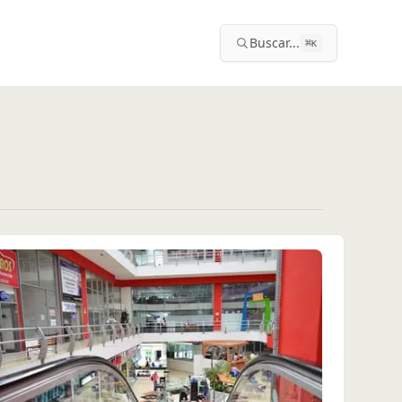
Buscar...
⌘
K