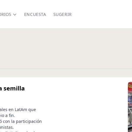
ORIOS
ENCUESTA
SUGERIR
a semilla
iales en LatAm que
o a fin.
 con la participación
nistas.