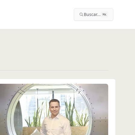
Buscar...
⌘
K