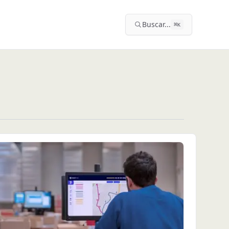
Buscar...
⌘
K